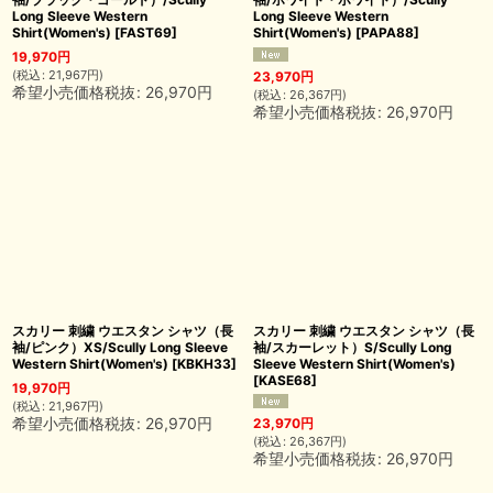
Long Sleeve Western
Long Sleeve Western
Shirt(Women's)
[
FAST69
]
Shirt(Women's)
[
PAPA88
]
19,970
円
(
税込
:
21,967
円
)
23,970
円
希望小売価格税抜
:
26,970
円
(
税込
:
26,367
円
)
希望小売価格税抜
:
26,970
円
スカリー 刺繍 ウエスタン シャツ（長
スカリー 刺繍 ウエスタン シャツ（長
袖/ピンク）XS/Scully Long Sleeve
袖/スカーレット）S/Scully Long
Western Shirt(Women's)
[
KBKH33
]
Sleeve Western Shirt(Women's)
[
KASE68
]
19,970
円
(
税込
:
21,967
円
)
希望小売価格税抜
:
26,970
円
23,970
円
(
税込
:
26,367
円
)
希望小売価格税抜
:
26,970
円