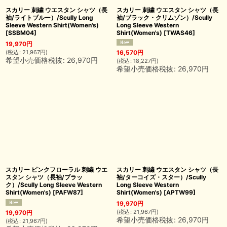
スカリー 刺繍 ウエスタン シャツ（長
スカリー 刺繍 ウエスタン シャツ（長
袖/ライトブルー）/Scully Long
袖/ブラック・クリムゾン）/Scully
Sleeve Western Shirt(Women's)
Long Sleeve Western
[
SSBM04
]
Shirt(Women's)
[
TWAS46
]
19,970
円
(
税込
:
21,967
円
)
16,570
円
希望小売価格税抜
:
26,970
円
(
税込
:
18,227
円
)
希望小売価格税抜
:
26,970
円
スカリー ピンクフローラル 刺繍 ウエ
スカリー 刺繍 ウエスタン シャツ（長
スタン シャツ（長袖/ブラッ
袖/ターコイズ・スター）/Scully
ク）/Scully Long Sleeve Western
Long Sleeve Western
Shirt(Women's)
[
PAFW87
]
Shirt(Women's)
[
APTW99
]
19,970
円
(
税込
:
21,967
円
)
19,970
円
希望小売価格税抜
:
26,970
円
(
税込
:
21,967
円
)