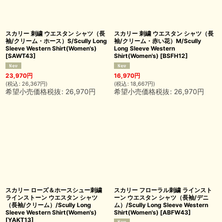
スカリー 刺繍 ウエスタン シャツ（長
スカリー 刺繍 ウエスタン シャツ（長
袖/クリーム・ホース）S/Scully Long
袖/クリーム・赤い花）M/Scully
Sleeve Western Shirt(Women's)
Long Sleeve Western
[
SAWT43
]
Shirt(Women's)
[
BSFH12
]
23,970
円
16,970
円
(
税込
:
26,367
円
)
(
税込
:
18,667
円
)
希望小売価格税抜
:
26,970
円
希望小売価格税抜
:
26,970
円
スカリー ローズ＆ホースシュー刺繍
スカリー フローラル刺繍 ラインスト
ラインストーン ウエスタン シャツ
ーン ウエスタン シャツ（長袖/デニ
（長袖/クリーム）/Scully Long
ム）/Scully Long Sleeve Western
Sleeve Western Shirt(Women's)
Shirt(Women's)
[
ABFW43
]
[
YAKT13
]