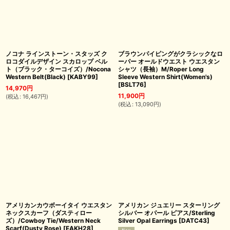
ノコナ ラインストーン・スタッズ ク
ブラウンパイピングがクラシックなロ
ロコダイルデザイン スカロップ ベル
ーパー オールドウエスト ウエスタン
ト（ブラック・ターコイズ）/Nocona
シャツ（長袖）M/Roper Long
Western Belt(Black)
[
KABY99
]
Sleeve Western Shirt(Women's)
[
BSLT76
]
14,970
円
11,900
円
(
税込
:
16,467
円
)
(
税込
:
13,090
円
)
アメリカンカウボーイタイ ウエスタン
アメリカン ジュエリー スターリング
ネックスカーフ（ダスティロー
シルバー オパール ピアス/Sterling
ズ）/Cowboy Tie/Western Neck
Silver Opal Earrings
[
DATC43
]
Scarf(Dusty Rose)
[
EAKH28
]