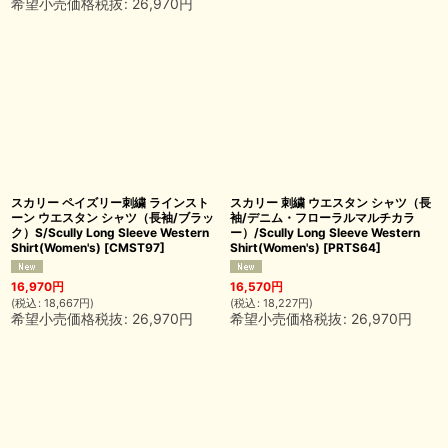
希望小売価格税抜
:
26,970
円
スカリー ペイズリー刺繍 ラインスト
スカリー 刺繍 ウエスタン シャツ（長
ーン ウエスタン シャツ（長袖/ブラッ
袖/デニム・フローラルマルチカラ
ク）S/Scully Long Sleeve Western
ー）/Scully Long Sleeve Western
Shirt(Women's)
[
CMST97
]
Shirt(Women's)
[
PRTS64
]
16,970
円
16,570
円
(
税込
:
18,667
円
)
(
税込
:
18,227
円
)
希望小売価格税抜
:
26,970
円
希望小売価格税抜
:
26,970
円