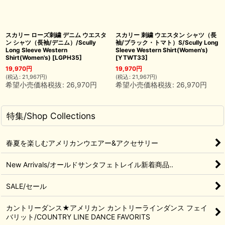
スカリー ローズ刺繍 デニム ウエスタ
スカリー 刺繍 ウエスタン シャツ（長
ン シャツ（長袖/デニム）/Scully
袖/ブラック・トマト）S/Scully Long
Long Sleeve Western
Sleeve Western Shirt(Women's)
Shirt(Women's)
[
LGPH35
]
[
YTWT33
]
19,970
円
19,970
円
(
税込
:
21,967
円
)
(
税込
:
21,967
円
)
希望小売価格税抜
:
26,970
円
希望小売価格税抜
:
26,970
円
特集/Shop Collections
春夏を楽しむアメリカンウエアー&アクセサリー
New Arrivals/オールドサンタフェトレイル新着商品..
SALE/セール
カントリーダンス★アメリカン カントリーラインダンス フェイ
バリット/COUNTRY LINE DANCE FAVORITS