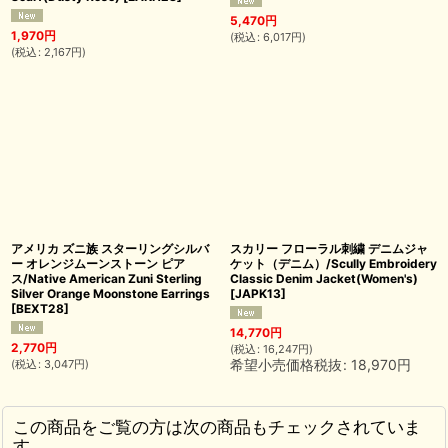
5,470
円
1,970
円
(
税込
:
6,017
円
)
(
税込
:
2,167
円
)
アメリカ ズニ族 スターリングシルバ
スカリー フローラル刺繍 デニムジャ
ー オレンジムーンストーン ピア
ケット（デニム）/Scully Embroidery
ス/Native American Zuni Sterling
Classic Denim Jacket(Women's)
Silver Orange Moonstone Earrings
[
JAPK13
]
[
BEXT28
]
14,770
円
2,770
円
(
税込
:
16,247
円
)
希望小売価格税抜
:
18,970
円
(
税込
:
3,047
円
)
この商品をご覧の方は次の商品もチェックされていま
す