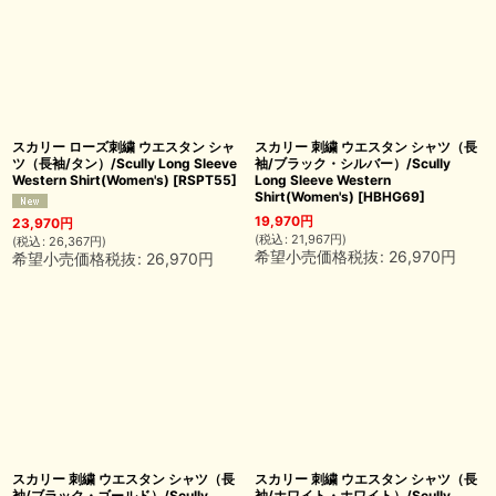
スカリー ローズ刺繍 ウエスタン シャ
スカリー 刺繍 ウエスタン シャツ（長
ツ（長袖/タン）/Scully Long Sleeve
袖/ブラック・シルバー）/Scully
Western Shirt(Women's)
[
RSPT55
]
Long Sleeve Western
Shirt(Women's)
[
HBHG69
]
19,970
円
23,970
円
(
税込
:
21,967
円
)
(
税込
:
26,367
円
)
希望小売価格税抜
:
26,970
円
希望小売価格税抜
:
26,970
円
スカリー 刺繍 ウエスタン シャツ（長
スカリー 刺繍 ウエスタン シャツ（長
袖/ブラック・ゴールド）/Scully
袖/ホワイト・ホワイト）/Scully