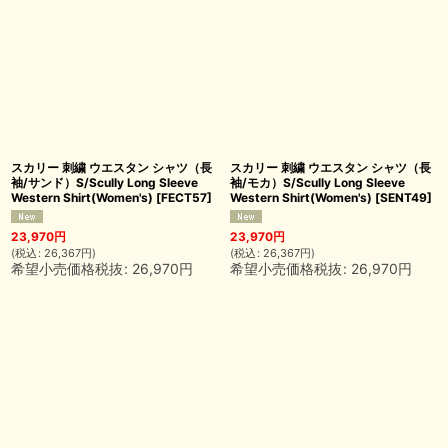
スカリー 刺繍 ウエスタン シャツ（長
スカリー 刺繍 ウエスタン シャツ（長
袖/サンド）S/Scully Long Sleeve
袖/モカ）S/Scully Long Sleeve
Western Shirt(Women's)
[
FECT57
]
Western Shirt(Women's)
[
SENT49
]
23,970
円
23,970
円
(
税込
:
26,367
円
)
(
税込
:
26,367
円
)
希望小売価格税抜
:
26,970
円
希望小売価格税抜
:
26,970
円