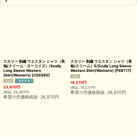
スカリー 刺繍 ウエスタン シャツ（長
スカリー 刺繍 ウエスタン シャツ（長
袖/クリーム・ターコイズ）/Scully
袖/クリーム）S/Scully Long Sleeve
Long Sleeve Western
Western Shirt(Women's)
[
PEBT17
]
Shirt(Women's)
[
CDES85
]
16,570
円
23,970
円
(
税込
:
18,227
円
)
希望小売価格税抜
:
26,970
円
(
税込
:
26,367
円
)
希望小売価格税抜
:
26,970
円