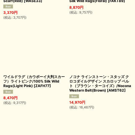
Scarf(Red)
[
WASE33
]
Silk Wild Rags(Floral)
[
FAKT89
]
8,870
円
(
税込
:
9,757
円
)
3,370
円
(
税込
:
3,707
円
)
ワイルドラグ（カウボーイ大判スカー
ノコナ ラインストーン・スタッズ ク
フ）ライトピンク/100% Silk Wild
ロコダイルデザイン スカロップ ベル
Rags(Light Pink)
[
ZAFH77
]
ト（ブラウン・ターコイズ）/Nocona
Western Belt(Brown)
[
AMST62
]
8,470
円
14,970
円
(
税込
:
9,317
円
)
(
税込
:
16,467
円
)