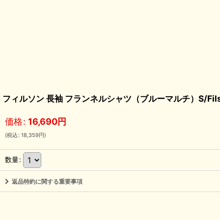
フィルソン 長袖 フランネルシャツ（ブルーマルチ）S/Filson F
価格
:
16,690
円
(
税込
:
18,359
円
)
数量
:
返品特約に関する重要事項