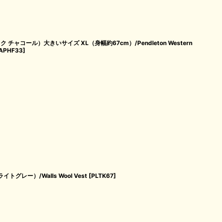
ャコール）大きいサイズ XL（身幅約67cm）/Pendleton Western
APHF33
]
グレー）/Walls Wool Vest
[
PLTK67
]