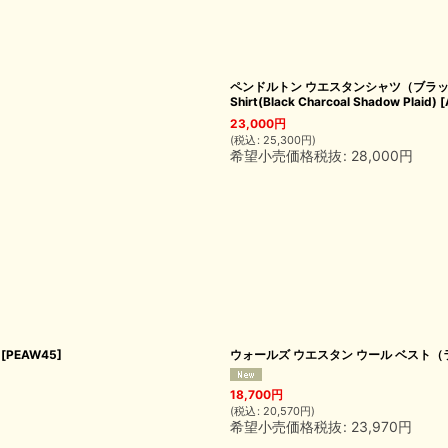
ペンドルトン ウエスタンシャツ（ブラック チ
Shirt(Black Charcoal Shadow Plaid)
[
23,000
円
(
税込
:
25,300
円
)
希望小売価格税抜
:
28,000
円
[
PEAW45
]
ウォールズ ウエスタン ウール ベスト（ライト
18,700
円
(
税込
:
20,570
円
)
希望小売価格税抜
:
23,970
円