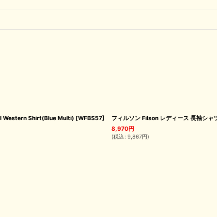
n Shirt(Blue Multi)
[
WFBS57
]
フィルソン Filson レディース 長袖
8,970
円
(
税込
:
9,867
円
)