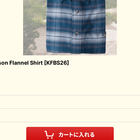
lannel Shirt
[
KFBS26
]