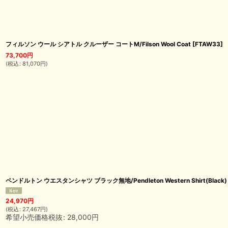
フィルソン ウール シアトル クルーザー コートM/Filson Wool Coat
[
FTAW33
]
73,700
円
(
税込
:
81,070
円
)
ペンドルトン ウエスタンシャツ ブラック無地/Pendleton Western Shirt(Black)
24,970
円
(
税込
:
27,467
円
)
希望小売価格税抜
:
28,000
円