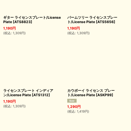
ギター ライセンスプレート/License
パームツリー ライセンスプレー
Plate
[
ATS8823
]
ト/License Plate
[
ATS5656
]
1,190
円
1,190
円
(
税込
:
1,309
円
)
(
税込
:
1,309
円
)
ライセンスプレート インディア
カウボーイ ライセンス プレー
ン/License Plate
[
ATS1312
]
ト/License Plate
[
ASKP99
]
1,190
円
(
税込
:
1,309
円
)
1,290
円
(
税込
:
1,419
円
)