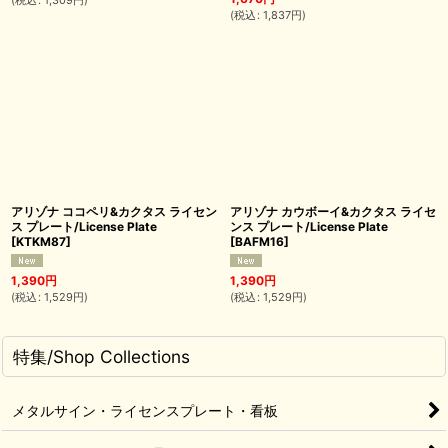
(
税込
:
1,837
円
)
アリゾナ ココペリ&カクタス ライセン
アリゾナ カウボーイ&カクタス ライセ
ス プレート/License Plate
ンス プレート/License Plate
[
KTKM87
]
[
BAFM16
]
1,390
円
1,390
円
(
税込
:
1,529
円
)
(
税込
:
1,529
円
)
特集/Shop Collections
メタルサイン・ライセンスプレート・看板