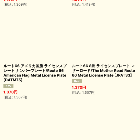
(
税込
:
1,309
円
)
(
税込
:
1,419
円
)
ルート66 アメリカ国旗 ライセンスプ
ルート66 8州 ライセンスプレート マ
レート ナンバープレート/Route 66
ザーロード/The Mother Road Route
American Flag Metal License Plate
66 Metal License Plate
[
JPAT33
]
[
DATM75
]
1,370
円
1,370
円
(
税込
:
1,507
円
)
(
税込
:
1,507
円
)