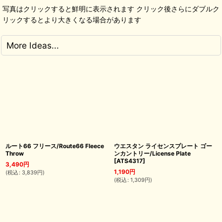
写真はクリックすると鮮明に表示されます クリック後さらにダブルク
リックするとより大きくなる場合があります
More Ideas...
ルート66 フリース/Route66 Fleece
ウエスタン ライセンスプレート ゴー
Throw
ンカントリー/License Plate
[
ATS4317
]
3,490
円
1,190
円
(
税込
:
3,839
円
)
(
税込
:
1,309
円
)