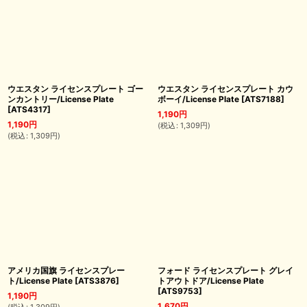
ウエスタン ライセンスプレート ゴー
ウエスタン ライセンスプレート カウ
ンカントリー/License Plate
ボーイ/License Plate
[
ATS7188
]
[
ATS4317
]
1,190
円
1,190
円
(
税込
:
1,309
円
)
(
税込
:
1,309
円
)
アメリカ国旗 ライセンスプレー
フォード ライセンスプレート グレイ
ト/License Plate
[
ATS3876
]
トアウトドア/License Plate
[
ATS9753
]
1,190
円
1,670
円
(
税込
:
1,309
円
)