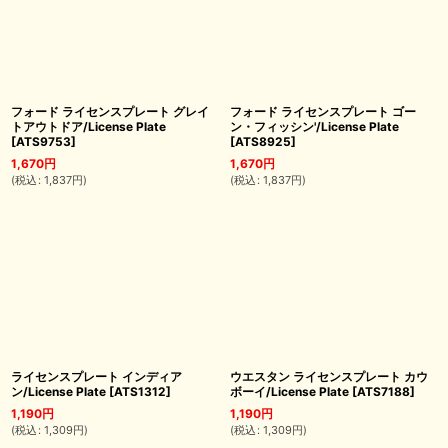
フォード ライセンスプレート グレイ
フォード ライセンスプレート ゴー
トアウトドア/License Plate
ン・フィッシン'/License Plate
[
ATS9753
]
[
ATS8925
]
1,670
円
1,670
円
(
税込
:
1,837
円
)
(
税込
:
1,837
円
)
ライセンスプレート インディア
ウエスタン ライセンスプレート カウ
ン/License Plate
[
ATS1312
]
ボーイ/License Plate
[
ATS7188
]
1,190
円
1,190
円
(
税込
:
1,309
円
)
(
税込
:
1,309
円
)