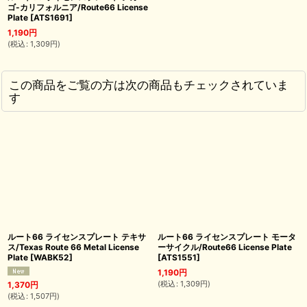
ゴ-カリフォルニア/Route66 License
Plate
[
ATS1691
]
1,190
円
(
税込
:
1,309
円
)
この商品をご覧の方は次の商品もチェックされていま
す
ルート66 ライセンスプレート テキサ
ルート66 ライセンスプレート モータ
ス/Texas Route 66 Metal License
ーサイクル/Route66 License Plate
Plate
[
WABK52
]
[
ATS1551
]
1,190
円
(
税込
:
1,309
円
)
1,370
円
(
税込
:
1,507
円
)