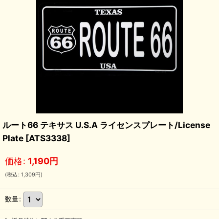
ルート66 テキサス U.S.A ライセンスプレート/License
Plate
[
ATS3338
]
価格
:
1,190
円
(
税込
:
1,309
円
)
数量
: