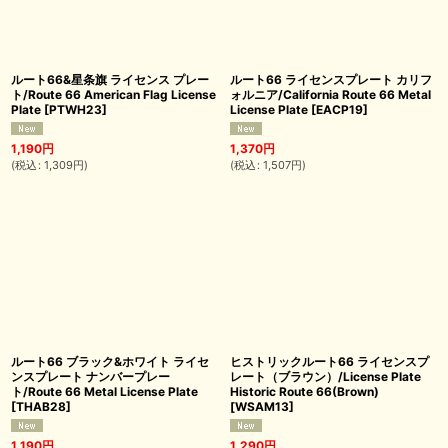
ルート66&星条旗 ライセンス プレー
ルート66 ライセンスプレート カリフ
ト/Route 66 American Flag License
ォルニア/California Route 66 Metal
Plate
[
PTWH23
]
License Plate
[
EACP19
]
1,190
円
1,370
円
(
税込
:
1,309
円
)
(
税込
:
1,507
円
)
ルート66 ブラック&ホワイト ライセ
ヒストリックルート66 ライセンスプ
ンスプレート ナンバープレー
レート（ブラウン）/License Plate
ト/Route 66 Metal License Plate
Historic Route 66(Brown)
[
THAB28
]
[
WSAM13
]
1,190
円
1,290
円