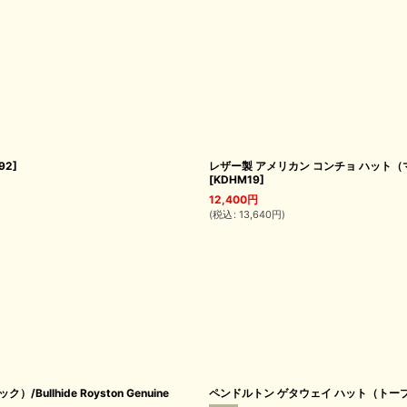
92
]
レザー製 アメリカン コンチョ ハット（マッシュルー
[
KDHM19
]
12,400
円
(
税込
:
13,640
円
)
lhide Royston Genuine
ペンドルトン ゲタウェイ ハット（トープ）大きい