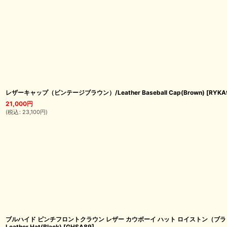
レザーキャップ（ビンテージブラウン）/Leather Baseball Cap(Brown)
[
RYKA
21,000
円
(
税込
:
23,100
円
)
ブルハイド ピンチフロントクラウン レザー カウボーイ ハット ロイストン（ブラック）/Bul
Leather Hat(Black)
[
GHSA89
]