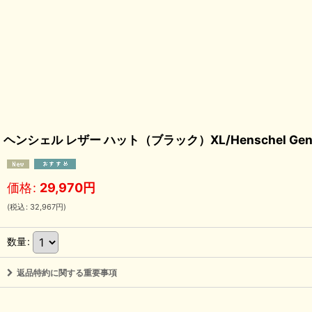
ヘンシェル レザー ハット（ブラック）XL/Henschel Genuine 
価格
:
29,970
円
(
税込
:
32,967
円
)
数量
:
返品特約に関する重要事項