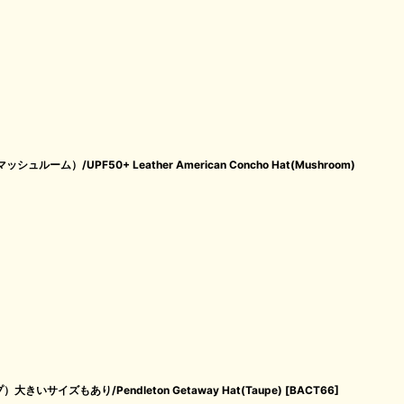
ム）/UPF50+ Leather American Concho Hat(Mushroom)
サイズもあり/Pendleton Getaway Hat(Taupe)
[
BACT66
]