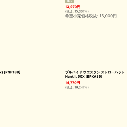
13,970
円
(
税込
:
15,367
円
)
希望小売価格税抜
:
16,000
円
x)
[
PNFT88
]
ブルハイド ウエスタン ストローハット（ハンクイット
Hank It 50X
[
BPKA86
]
14,770
円
(
税込
:
16,247
円
)