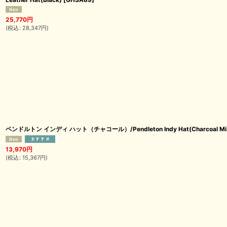
25,770
円
(
税込
:
28,347
円
)
ペンドルトン インディ ハット（チャコール）/Pendleton Indy Hat(Charcoal Mi
13,970
円
(
税込
:
15,367
円
)