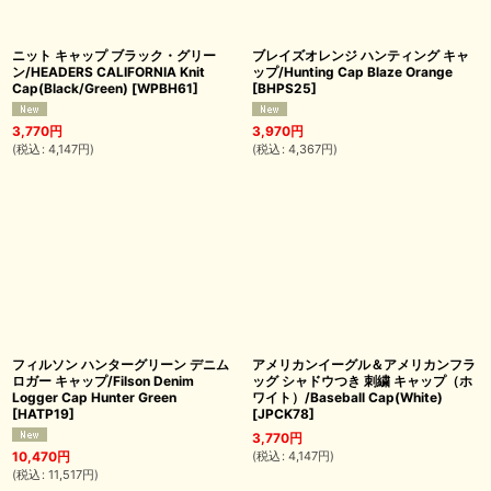
ニット キャップ ブラック・グリー
ブレイズオレンジ ハンティング キャ
ン/HEADERS CALIFORNIA Knit
ップ/Hunting Cap Blaze Orange
Cap(Black/Green)
[
WPBH61
]
[
BHPS25
]
3,770
円
3,970
円
(
税込
:
4,147
円
)
(
税込
:
4,367
円
)
フィルソン ハンターグリーン デニム
アメリカンイーグル＆アメリカンフラ
ロガー キャップ/Filson Denim
ッグ シャドウつき 刺繍 キャップ（ホ
Logger Cap Hunter Green
ワイト）/Baseball Cap(White)
[
HATP19
]
[
JPCK78
]
3,770
円
(
税込
:
4,147
円
)
10,470
円
(
税込
:
11,517
円
)