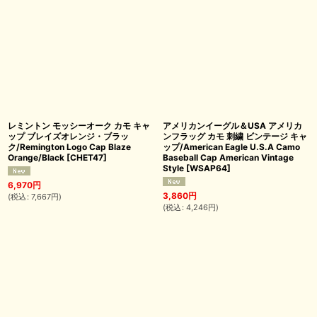
レミントン モッシーオーク カモ キャ
アメリカンイーグル＆USA アメリカ
ップ ブレイズオレンジ・ブラッ
ンフラッグ カモ 刺繍 ビンテージ キャ
ク/Remington Logo Cap Blaze
ップ/American Eagle U.S.A Camo
Orange/Black
[
CHET47
]
Baseball Cap American Vintage
Style
[
WSAP64
]
6,970
円
3,860
円
(
税込
:
7,667
円
)
(
税込
:
4,246
円
)