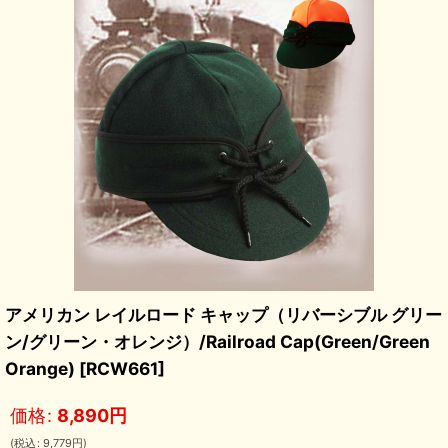
アメリカン レイルロード キャップ（リバーシブル グリー
ン/グリーン・オレンジ）/Railroad Cap(Green/Green
Orange)
[
RCW661
]
価格
:
8,890
円
(
税込
:
9,779
円
)