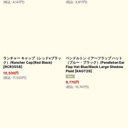
(
税込
:
4,147
円
)
(
税込
:
3,817
円
)
ランチャー キャップ（レッド×ブラッ
ペンドルトン イアーフラップ ハット
ク）/Rancher Cap(Red Black)
（ブルー・ブラック）/Pendleton Ear
[
RCR3558
]
Flap Hat Blue/Black Large Shadow
Plaid
[
KAGT29
]
10,500
円
(
税込
:
11,550
円
)
9,770
円
(
税込
:
10,747
円
)