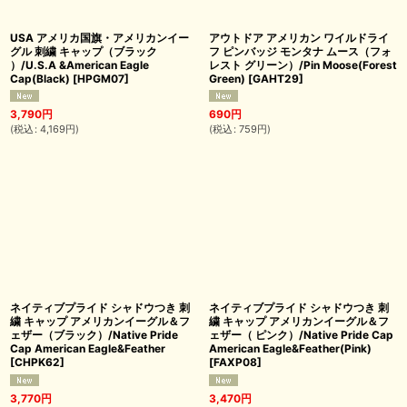
USA アメリカ国旗・アメリカンイー
アウトドア アメリカン ワイルドライ
グル 刺繍 キャップ（ブラック
フ ピンバッジ モンタナ ムース（フォ
）/U.S.A &American Eagle
レスト グリーン）/Pin Moose(Forest
Cap(Black)
[
HPGM07
]
Green)
[
GAHT29
]
3,790
円
690
円
(
税込
:
4,169
円
)
(
税込
:
759
円
)
ネイティブプライド シャドウつき 刺
ネイティブプライド シャドウつき 刺
繍 キャップ アメリカンイーグル＆フ
繍 キャップ アメリカンイーグル＆フ
ェザー（ブラック）/Native Pride
ェザー（ ピンク）/Native Pride Cap
Cap American Eagle&Feather
American Eagle&Feather(Pink)
[
CHPK62
]
[
FAXP08
]
3,770
円
3,470
円