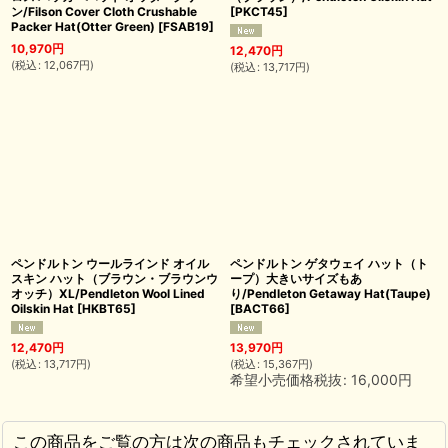
ン/Filson Cover Cloth Crushable
[
PKCT45
]
Packer Hat(Otter Green)
[
FSAB19
]
10,970
円
12,470
円
(
税込
:
12,067
円
)
(
税込
:
13,717
円
)
ペンドルトン ウールラインド オイル
ペンドルトン ゲタウェイ ハット（ト
スキン ハット（ブラウン・ブラウンウ
ープ）大きいサイズもあ
オッチ）XL/Pendleton Wool Lined
り/Pendleton Getaway Hat(Taupe)
Oilskin Hat
[
HKBT65
]
[
BACT66
]
12,470
円
13,970
円
(
税込
:
13,717
円
)
(
税込
:
15,367
円
)
希望小売価格税抜
:
16,000
円
この商品をご覧の方は次の商品もチェックされていま