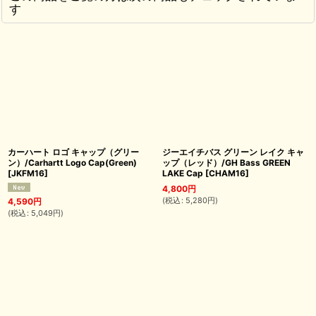
す
カーハート ロゴ キャップ（グリー
ジーエイチバス グリーン レイク キャ
ン）/Carhartt Logo Cap(Green)
ップ（レッド）/GH Bass GREEN
[
JKFM16
]
LAKE Cap
[
CHAM16
]
4,800
円
(
税込
:
5,280
円
)
4,590
円
(
税込
:
5,049
円
)