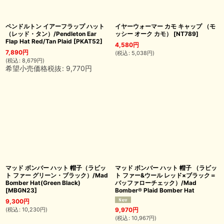
ペンドルトン イアーフラップ ハット
イヤーウォーマー カモ キャップ （モ
（レッド・タン）/Pendleton Ear
ッシー オーク カモ）
[
NT789
]
Flap Hat Red/Tan Plaid
[
PKAT52
]
4,580
円
7,890
円
(
税込
:
5,038
円
)
(
税込
:
8,679
円
)
希望小売価格税抜
:
9,770
円
マッド ボンバー ハット 帽子（ラビッ
マッド ボンバー ハット 帽子 （ラビッ
ト ファー グリーン・ブラック）/Mad
ト ファー&ウール レッド×ブラック＝
Bomber Hat(Green Black)
バッファローチェック）/Mad
[
MBGN23
]
Bomber® Plaid Bomber Hat
9,300
円
(
税込
:
10,230
円
)
9,970
円
(
税込
:
10,967
円
)