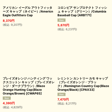
アメリカン イーグル アウトフィッタ
コロンビア サンプロテクト フィッシ
ーズ キャップ（ネイビー）/Americn
ュ キャップ（グリーン）/Columbia
Eagle Outfitters Cap
Baseball Cap
[
ARBT71
]
8,370
円
(
税込
:
9,207
円
)
5,670
円
(
税込
:
6,237
円
)
ブレイズオレンジ ハンティング ワッ
レミントン カントリー カモ キャップ
クスコットン キャップ（ブレイズオレ
（ブレイズオレンジ・ブラッ
ンジ・ダークブラウン）/Blaze
ク）/Remington Country Cap(Blaze
Orange Hunting Cap(Blaze
Orange/Black)
[
CPAX33
]
Orange/Brown)
[
CWAP65
]
7,470
円
4,390
円
(
税込
:
8,217
円
)
(
税込
:
4,829
円
)