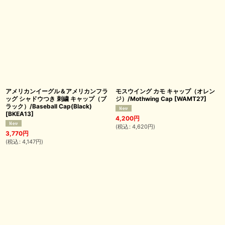
アメリカンイーグル＆アメリカンフラ
モスウイング カモ キャップ（オレン
ッグ シャドウつき 刺繍 キャップ（ブ
ジ）/Mothwing Cap
[
WAMT27
]
ラック）/Baseball Cap(Black)
[
BKEA13
]
4,200
円
(
税込
:
4,620
円
)
3,770
円
(
税込
:
4,147
円
)