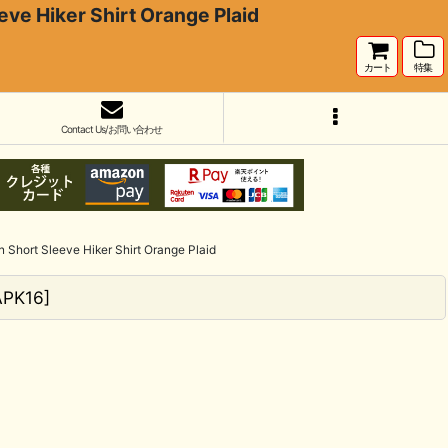
er Shirt Orange Plaid
カート
特集
Contact Us/お問い合わせ
eeve Hiker Shirt Orange Plaid
APK16
]