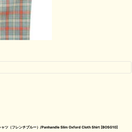
ンチブルー）/Panhandle Slim Oxford Cloth Shirt
[
BOSG10
]