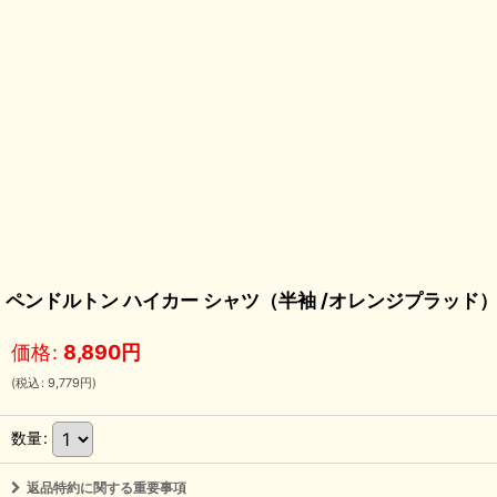
ペンドルトン ハイカー シャツ（半袖 /オレンジプラッド）S/Pendleto
価格
:
8,890
円
(
税込
:
9,779
円
)
数量
:
返品特約に関する重要事項