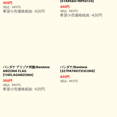
[
STARS&STRIPES134
]
350
円
350
円
(
税込
:
385
円
)
希望小売価格税抜
:
420
円
(
税込
:
385
円
)
希望小売価格税抜
:
420
円
バンダナ アリゾナ州旗/Bandana
バンダナ/Bandana
ARIZONA FLAG
[
327PATRIOTICICONS
]
[
110FLAGARIZONA
]
420
円
350
円
(
税込
:
462
円
)
(
税込
:
385
円
)
希望小売価格税抜
:
420
円