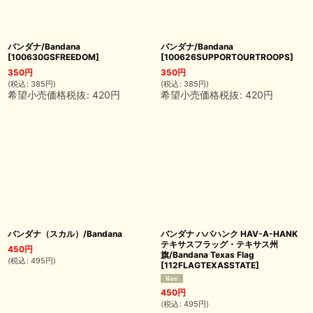
バンダナ/Bandana
バンダナ/Bandana
[
100630GSFREEDOM
]
[
100626SUPPORTOURTROOPS
]
350
円
350
円
(
税込
:
385
円
)
(
税込
:
385
円
)
希望小売価格税抜
:
420
円
希望小売価格税抜
:
420
円
バンダナ（スカル）/Bandana
バンダナ ハバハンク HAV-A-HANK
テキサスフラッグ・テキサス州
450
円
旗/Bandana Texas Flag
(
税込
:
495
円
)
[
112FLAGTEXASSTATE
]
450
円
(
税込
:
495
円
)