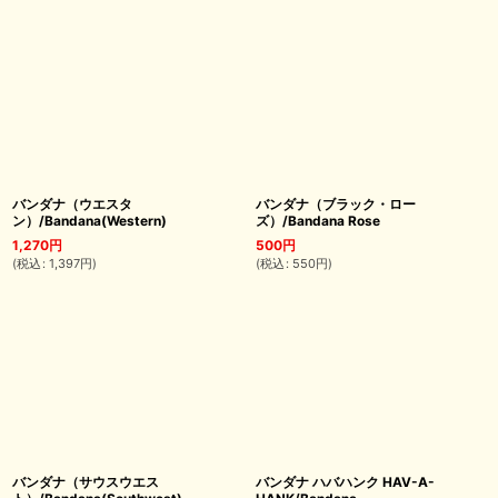
バンダナ（ウエスタ
バンダナ（ブラック・ロー
ン）/Bandana(Western)
ズ）/Bandana Rose
1,270
円
500
円
(
税込
:
1,397
円
)
(
税込
:
550
円
)
バンダナ（サウスウエス
バンダナ ハバハンク HAV-A-