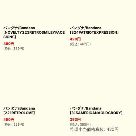
バンダナ/Bandana
バンダナ/Bandana
[
NOVELTY223RETROSMILEYFACE
[
324PATRIOTEXPRESSION
]
SIGNS
]
420
円
490
円
(
税込
:
462
円
)
(
税込
:
539
円
)
バンダナ/Bandana
バンダナ/Bandana
[
221RETROLOVE
]
[
315AMERICANAOLDGRORY
]
490
円
350
円
(
税込
:
539
円
)
(
税込
:
385
円
)
希望小売価格税抜
:
420
円