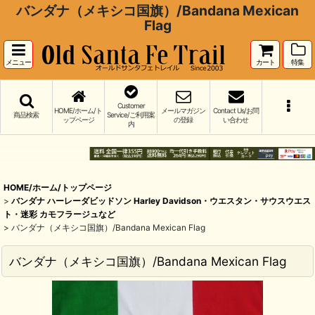
バンダナ（メキシコ国旗）/Bandana Mexican
Flag
メニュー
カート
特集
Customer
HOME/ホーム/ト
メールマガジン
Contact Us/お問
商品検索
Service/ご利用案
ップページ
の登録
い合わせ
内
HOME/ホーム/トップページ
>
バンダナ ハーレーダビッドソン Harley Davidson・ウエスタン・サウスウエス
ト・迷彩 カモフラージュなど
>
バンダナ（メキシコ国旗）/Bandana Mexican Flag
バンダナ（メキシコ国旗）/Bandana Mexican Flag