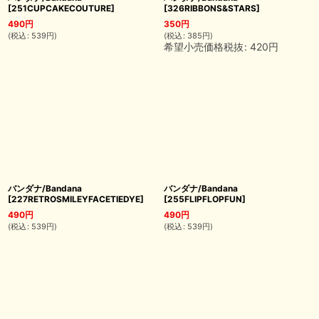
[
251CUPCAKECOUTURE
]
[
326RIBBONS&STARS
]
490
円
350
円
(
税込
:
539
円
)
(
税込
:
385
円
)
希望小売価格税抜
:
420
円
バンダナ/Bandana
バンダナ/Bandana
[
227RETROSMILEYFACETIEDYE
]
[
255FLIPFLOPFUN
]
490
円
490
円
(
税込
:
539
円
)
(
税込
:
539
円
)