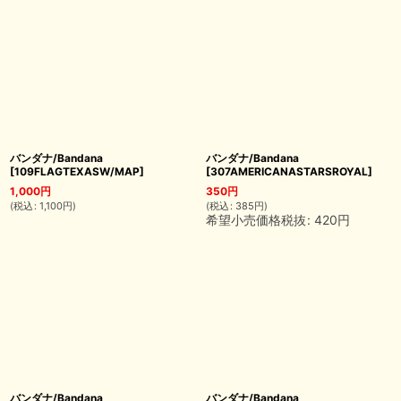
バンダナ/Bandana
バンダナ/Bandana
[
109FLAGTEXASW/MAP
]
[
307AMERICANASTARSROYAL
]
1,000
円
350
円
(
税込
:
1,100
円
)
(
税込
:
385
円
)
希望小売価格税抜
:
420
円
バンダナ/Bandana
バンダナ/Bandana