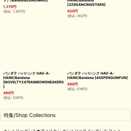
ト）/Bandana(Southwest)
HANK/Bandana
[
329DANCINGSTARS
]
1,270
円
420
円
(
税込
:
1,397
円
)
(
税込
:
462
円
)
バンダナ ハバハンク HAV-A-
バンダナ ハバハンク HAV-A-
HANK/Bandana
HANK/Bandana
[
445PENGUINFUN
]
[
NOVELTY247RAINBOWSNEAKERS
490
円
]
(
税込
:
539
円
)
490
円
(
税込
:
539
円
)
特集/Shop Collections
カントリーダンス★アメリカン カントリーラインダンス フェイ