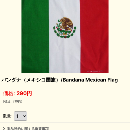
バンダナ（メキシコ国旗）/Bandana Mexican Flag
価格
:
290
円
(
税込
:
319
円
)
数量
:
返品特約に関する重要事項