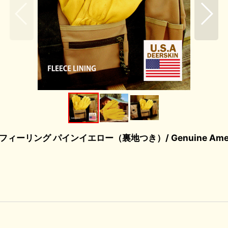
グ パインイエロー（裏地つき）/ Genuine American D