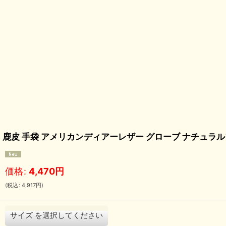
鹿皮 手袋 アメリカンディアーレザー グローブ ナチュラルフィーリン
価格
:
4,470
円
(
税込
:
4,917
円
)
サイズ
を選択してください