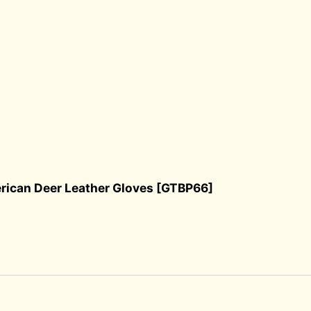
eer Leather Gloves
[
GTBP66
]