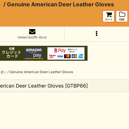
American Deer Leather Gloves
カート
特集
Contact Us/お問い合わせ
 American Deer Leather Gloves
eer Leather Gloves
[
GTBP66
]