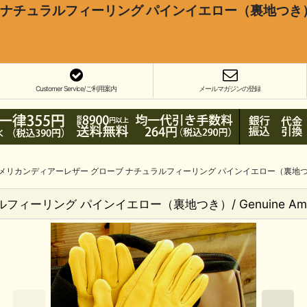
ラルフィーリング パインイエロー（裏地つき）/ Genuine 
Customer Service/ご利用案内
メールマガジンの登録
メリカンディアーレザー グローブ ナチュラルフィーリング パインイエロー（裏地つき）/ Genuine
グ パインイエロー（裏地つき）/ Genuine American D