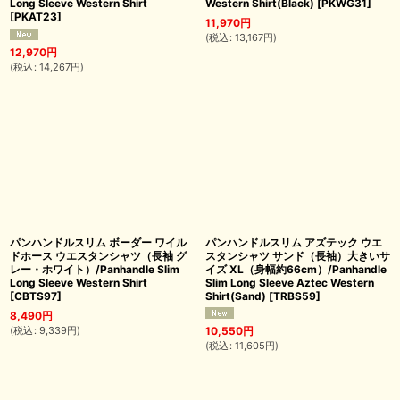
Long Sleeve Western Shirt
Western Shirt(Black)
[
PKWG31
]
[
PKAT23
]
11,970
円
(
税込
:
13,167
円
)
12,970
円
(
税込
:
14,267
円
)
パンハンドルスリム ボーダー ワイル
パンハンドルスリム アズテック ウエ
ドホース ウエスタンシャツ（長袖 グ
スタンシャツ サンド（長袖）大きいサ
レー・ホワイト）/Panhandle Slim
イズ XL（身幅約66cm）/Panhandle
Long Sleeve Western Shirt
Slim Long Sleeve Aztec Western
[
CBTS97
]
Shirt(Sand)
[
TRBS59
]
8,490
円
(
税込
:
9,339
円
)
10,550
円
(
税込
:
11,605
円
)