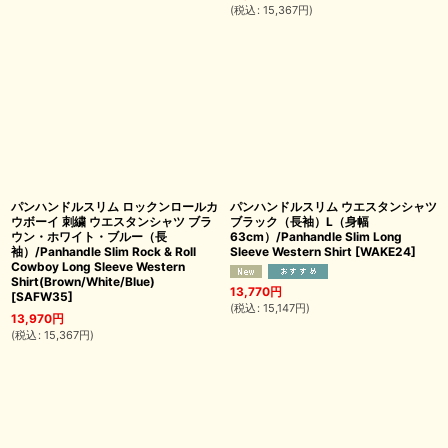
(
税込
:
15,367
円
)
パンハンドルスリム ロックンロールカ
パンハンドルスリム ウエスタンシャツ
ウボーイ 刺繍 ウエスタンシャツ ブラ
ブラック（長袖）L（身幅
ウン・ホワイト・ブルー（長
63cm）/Panhandle Slim Long
袖）/Panhandle Slim Rock & Roll
Sleeve Western Shirt
[
WAKE24
]
Cowboy Long Sleeve Western
Shirt(Brown/White/Blue)
13,770
円
[
SAFW35
]
(
税込
:
15,147
円
)
13,970
円
(
税込
:
15,367
円
)