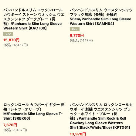
パンハンドルスリム ロックンロール
パンハンドルスリム ウエスタンシャツ
カウボーイ ストーン ウオッシュ ウエ
ブラック無地（長袖）身幅約
スタンシャツ ダークグレー（長
56cm/Panhandle Slim Long Sleeve
袖）/Panhandle Slim Long Sleeve
Western Shirt
[
SAMH84
]
Western Shirt
[
KACT09
]
6,770
円
15,870
円
(
税込
:
7,447
円
)
(
税込
:
17,457
円
)
ロックンロール カウボーイ ギター 長
パンハンドルスリム ロックンロールカ
袖 Tシャツ（オリーブ）
ウボーイ 刺繍 ウエスタンシャツ ブラ
M/Panhandle Slim Long Sleeve T-
ック・ホワイト・ブルー（長
Shirt
[
SRBK66
]
袖）/Panhandle Slim Rock & Roll
Cowboy Long Sleeve Western
7,670
円
Shirt(Black/White/Blue)
[
KPTX61
]
(
税込
:
8,437
円
)
13,970
円