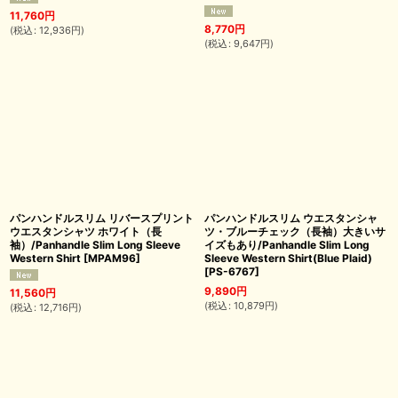
11,760
円
8,770
円
(
税込
:
12,936
円
)
(
税込
:
9,647
円
)
パンハンドルスリム リバースプリント
パンハンドルスリム ウエスタンシャ
ウエスタンシャツ ホワイト（長
ツ・ブルーチェック（長袖）大きいサ
袖）/Panhandle Slim Long Sleeve
イズもあり/Panhandle Slim Long
Western Shirt
[
MPAM96
]
Sleeve Western Shirt(Blue Plaid)
[
PS-6767
]
9,890
円
11,560
円
(
税込
:
10,879
円
)
(
税込
:
12,716
円
)