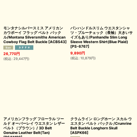
モンタナシルバースミス アメリカン
パンハンドルスリム ウエスタンシャ
カウボーイ フラッグ ベルト バック
ツ・ブルーチェック（長袖）大きいサ
ル/Montana Silversmiths American
イズもあり/Panhandle Slim Long
Cowboy Flag Belt Buckle
[
ACBS43
]
Sleeve Western Shirt(Blue Plaid)
[
PS-6767
]
9,890
円
26,770
円
(
税込
:
10,879
円
)
(
税込
:
29,447
円
)
アメリカンフラッグ フローラル ツー
クラムライン ロングホーン スカル ウ
ルド オーバーレイ ウエスタン レザー
エスタン ベルト バックル /Crumrine
ベルト（ブラウン）/ 3D Belt
Belt Buckle Longhorn Skull
Genuine Leather Belt(Tan)
[
ASPK66
]