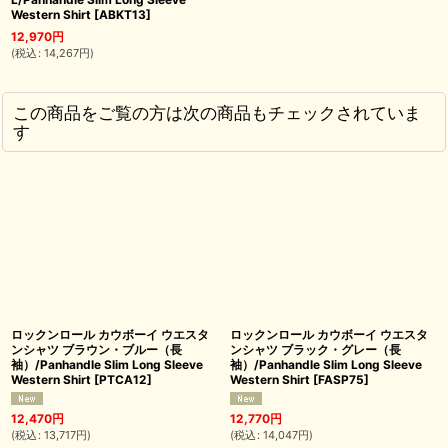
Western Shirt
[
ABKT13
]
12,970
円
(
税込
:
14,267
円
)
この商品をご覧の方は次の商品もチェックされていま
す
ロックンロール カウボーイ ウエスタ
ロックンロール カウボーイ ウエスタ
ンシャツ ブラウン・ブルー（長
ンシャツ ブラック・グレー（長
袖）/Panhandle Slim Long Sleeve
袖）/Panhandle Slim Long Sleeve
Western Shirt
[
PTCA12
]
Western Shirt
[
FASP75
]
12,470
円
12,770
円
(
税込
:
13,717
円
)
(
税込
:
14,047
円
)