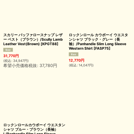
スカリー バッファロースナップ レザ
ロックンロール カウボーイ ウエスタ
ー ベスト（ブラウン）/Scully Lamb
ンシャツ ブラック・グレー（長
Leather Vest(Brown)
[
KPGT88
]
袖）/Panhandle Slim Long Sleeve
Western Shirt
[
FASP75
]
31,770
円
12,770
円
(
税込
:
34,947
円
)
希望小売価格税抜
:
37,780
円
(
税込
:
14,047
円
)
ロックンロールカウボーイ ウエスタン
シャツ ブルー・ブラウン（長袖）
L/Panhandle Slim Long Sleeve