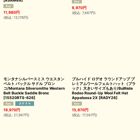
[
RSAM89
]
6,970
円
11,980
円
(
税込
:
7,667
円
)
(
税込
:
13,178
円
)
モンタナシルバースミス ウエスタン
ブルハイド ロデオ ラウンドアップ プ
ベルト バックル サドル ブロン
レミアムウールフェルトハット（ブラ
コ/Montana Silversmiths Western
ック）大きいサイズもあり/Bullhide
Belt Buckle Saddle Bronc
Rodeo Round-Up Wool Felt Hat
[
15520RTS-626
]
Appaloosa 2X
[
RADY26
]
19,970
円
15,970
円
(
税込
:
21,967
円
)
(
税込
:
17,567
円
)