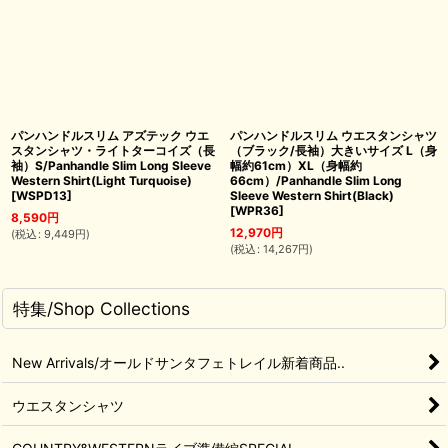
パンハンドルスリム アズテック ウエ
パンハンドルスリム ウエスタンシャツ
スタンシャツ・ライトターコイズ（長
（ブラック/長袖）大きいサイズ L（身
袖）S/Panhandle Slim Long Sleeve
幅約61cm）XL（身幅約
Western Shirt(Light Turquoise)
66cm）/Panhandle Slim Long
[
WSPD13
]
Sleeve Western Shirt(Black)
[
WPR36
]
8,590
円
12,970
円
(
税込
:
9,449
円
)
(
税込
:
14,267
円
)
特集/Shop Collections
New Arrivals/オールドサンタフェトレイル新着商品..
ウエスタンシャツ