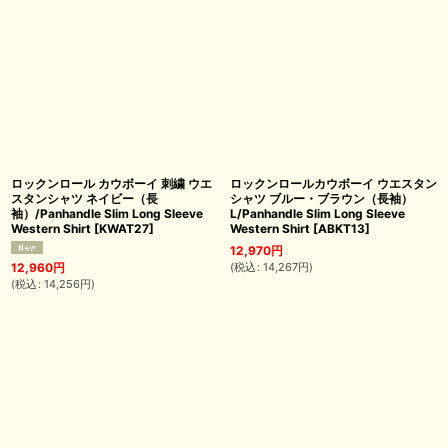
ロックンロール カウボーイ 刺繍 ウエ
ロックンロールカウボーイ ウエスタン
スタンシャツ ネイビー（長
シャツ ブルー・ブラウン（長袖）
袖）/Panhandle Slim Long Sleeve
L/Panhandle Slim Long Sleeve
Western Shirt
[
KWAT27
]
Western Shirt
[
ABKT13
]
12,970
円
(
税込
:
14,267
円
)
12,960
円
(
税込
:
14,256
円
)