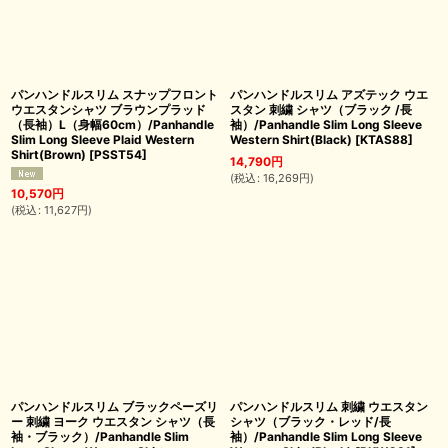
パンハンドルスリム スナップフロント
パンハンドルスリム アズテック ウエ
ウエスタンシャツ ブラウンプラッド
スタン 刺繍 シャツ（ブラック /長
（長袖）L（身幅60cm）/Panhandle
袖）/Panhandle Slim Long Sleeve
Slim Long Sleeve Plaid Western
Western Shirt(Black)
[
KTAS88
]
Shirt(Brown)
[
PSST54
]
14,790
円
(
税込
:
16,269
円
)
10,570
円
(
税込
:
11,627
円
)
パンハンドルスリム ブラックペーズリ
パンハンドルスリム 刺繍 ウエスタン
ー 刺繍 ヨーク ウエスタン シャツ（長
シャツ（ブラック・レッド/長
袖・ブラック）/Panhandle Slim
袖）/Panhandle Slim Long Sleeve